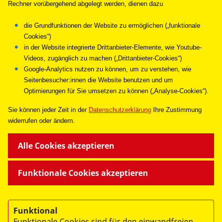
Rechner vorübergehend abgelegt werden, dienen dazu
die Grundfunktionen der Website zu ermöglichen („funktionale
Cookies“)
Maximilian Demuth
in der Website integrierte Drittanbieter-Elemente, wie Youtube-
Videos, zugänglich zu machen („Drittanbieter-Cookies“)
Breitenausbildung/Erste Hilfe
Google-Analytics nutzen zu können, um zu verstehen, wie
Tel.:
069 / 31 40 72 - 13
Seitenbesucher:innen die Website benutzen und um
Optimierungen für Sie umsetzen zu können („Analyse-Cookies“).
Mobil Nummer:
0151 / 19 78 65 34
Fax: 069 / 31 40 72 - 22
Sie können jeder Zeit in de
r
Datenschutzerklärung
Ihre Zustimmung
breitenausbildung@asb-frankfurt.de
widerrufen oder ändern.
Arbeiter-Samariter-Bund
Alle Cookies akzeptieren
Landesverband Hessen e.V. –
Funktionale Cookies akzeptieren
Regionalverband Frankfurt
Hanauer Landstraße 151-153
60314 Frankfurt am Main
Funktional
Funktionale Cookies sind für den einwandfreien