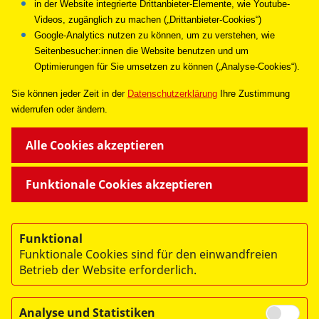
Regionalverband Frankfurt
in der Website integrierte Drittanbieter-Elemente, wie Youtube-
Videos, zugänglich zu machen („Drittanbieter-Cookies“)
Hanauer Landstraße 151-153
Google-Analytics nutzen zu können, um zu verstehen, wie
60314 Frankfurt am Main
Seitenbesucher:innen die Website benutzen und um
Optimierungen für Sie umsetzen zu können („Analyse-Cookies“).
Sie können jeder Zeit in de
r
Datenschutzerklärung
Ihre Zustimmung
widerrufen oder ändern.
UNSERE ANGEBOTE
Alle Cookies akzeptieren
SPENDEN & HELFEN
Funktionale Cookies akzeptieren
ÜBER UNS
Funktional
Funktionale Cookies sind für den einwandfreien
Betrieb der Website erforderlich.
Analyse und Statistiken