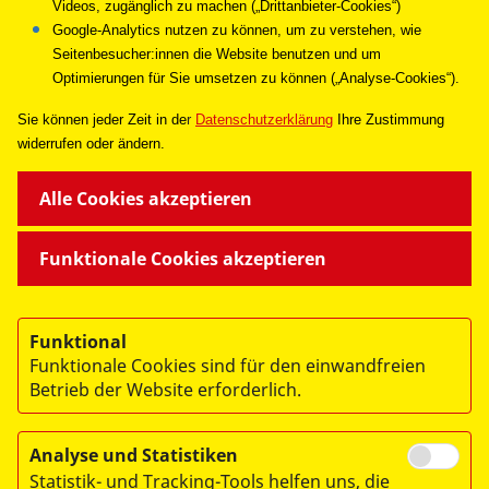
Videos, zugänglich zu machen („Drittanbieter-Cookies“)
Google-Analytics nutzen zu können, um zu verstehen, wie
Abschicken
Seitenbesucher:innen die Website benutzen und um
Optimierungen für Sie umsetzen zu können („Analyse-Cookies“).
Sie können jeder Zeit in de
r
Datenschutzerklärung
Ihre Zustimmung
widerrufen oder ändern.
UNSERE ANGEBOTE
Alle Cookies akzeptieren
SPENDEN & HELFEN
Funktionale Cookies akzeptieren
ÜBER UNS
Funktional
Funktionale Cookies sind für den einwandfreien
Betrieb der Website erforderlich.
Analyse und Statistiken
© 2026 ASB Frankfurt
Statistik- und Tracking-Tools helfen uns, die