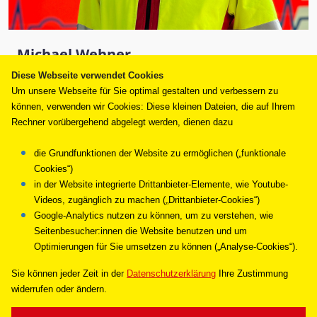
Michael Wehner
NEF Standortleitung
Diese Webseite verwendet Cookies
Um unsere Webseite für Sie optimal gestalten und verbessern zu
michael.wehner@asb-frankfurt.de
können, verwenden wir Cookies: Diese kleinen Dateien, die auf Ihrem
Rechner vorübergehend abgelegt werden, dienen dazu
Arbeiter-Samariter-Bund
die Grundfunktionen der Website zu ermöglichen („funktionale
Landesverband Hessen e.V. –
Cookies“)
Regionalverband Frankfurt
in der Website integrierte Drittanbieter-Elemente, wie Youtube-
Videos, zugänglich zu machen („Drittanbieter-Cookies“)
Lange Str. 4-6
Google-Analytics nutzen zu können, um zu verstehen, wie
60311 Frankfurt am Main
Seitenbesucher:innen die Website benutzen und um
Optimierungen für Sie umsetzen zu können („Analyse-Cookies“).
Sie können jeder Zeit in de
r
Datenschutzerklärung
Ihre Zustimmung
widerrufen oder ändern.
UNSERE ANGEBOTE