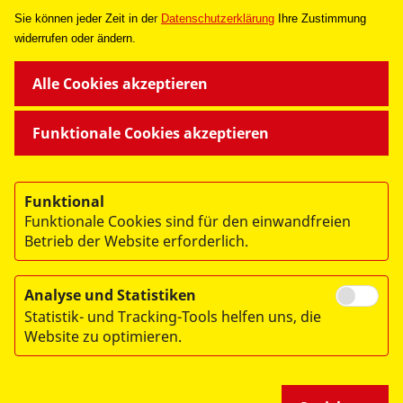
Sie können jeder Zeit in de
r
Datenschutzerklärung
Ihre Zustimmung
widerrufen oder ändern.
UNSERE ANGEBOTE
Alle Cookies akzeptieren
SPENDEN & HELFEN
Funktionale Cookies akzeptieren
ÜBER UNS
Funktional
Funktionale Cookies sind für den einwandfreien
Betrieb der Website erforderlich.
Analyse und Statistiken
© 2026 ASB Frankfurt
Statistik- und Tracking-Tools helfen uns, die
Website zu optimieren.
Impressum
Datenschutz