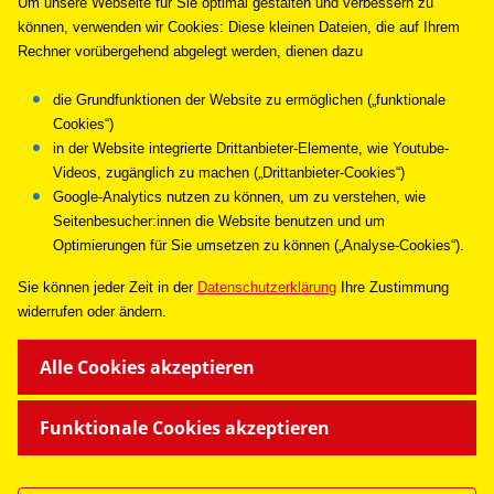
Um unsere Webseite für Sie optimal gestalten und verbessern zu
können, verwenden wir Cookies: Diese kleinen Dateien, die auf Ihrem
Rechner vorübergehend abgelegt werden, dienen dazu
die Grundfunktionen der Website zu ermöglichen („funktionale
Sanitätsdienst auf Veranstaltungen
Cookies“)
in der Website integrierte Drittanbieter-Elemente, wie Youtube-
Videos, zugänglich zu machen („Drittanbieter-Cookies“)
Google-Analytics nutzen zu können, um zu verstehen, wie
Mehr lesen
Seitenbesucher:innen die Website benutzen und um
Optimierungen für Sie umsetzen zu können („Analyse-Cookies“).
Sie können jeder Zeit in de
r
Datenschutzerklärung
Ihre Zustimmung
widerrufen oder ändern.
UNSERE ANGEBOTE
Alle Cookies akzeptieren
SPENDEN & HELFEN
Funktionale Cookies akzeptieren
ÜBER UNS